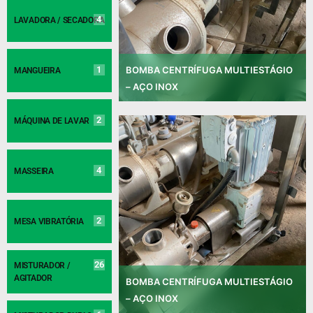
4
LAVADORA / SECADORA
BOMBA CENTRÍFUGA MULTIESTÁGIO
1
MANGUEIRA
– AÇO INOX
2
MÁQUINA DE LAVAR
4
MASSEIRA
2
MESA VIBRATÓRIA
26
MISTURADOR /
AGITADOR
BOMBA CENTRÍFUGA MULTIESTÁGIO
– AÇO INOX