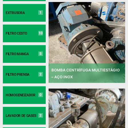
1
EXTRUSORA
10
FILTRO CESTO
5
FILTRO MANGA
BOMBA CENTRÍFUGA MULTIESTÁGIO
2
FILTRO PRENSA
– AÇO INOX
0
HOMOGENEIZADOR
2
LAVADOR DE GASES