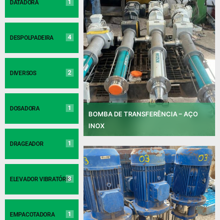
1
DATADORA
4
DESPOLPADEIRA
2
DIVERSOS
1
DOSADORA
BOMBA DE TRANSFERÊNCIA – AÇO
INOX
1
DRAGEADOR
3
ELEVADOR VIBRATÓRIO
1
EMPACOTADORA