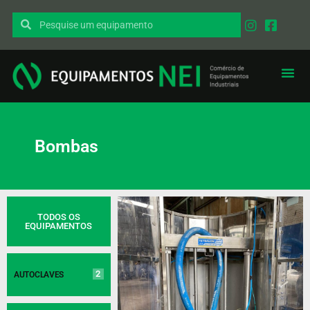
EQUIPAMENT
PEÇAS I
Bombas
TODOS OS
EQUIPAMENTOS
2
AUTOCLAVES