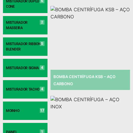
6
MISTURADOR DUPLO
CONE
2
MISTURADOR
MASSEIRA
5
MISTURADOR RIBBON
BLENDER
4
MISTURADOR SIGMA
BOMBA CENTRÍFUGA KSB – AÇO
CARBONO
4
MISTURADOR TACHO
17
MOINHO
1
PAINEL