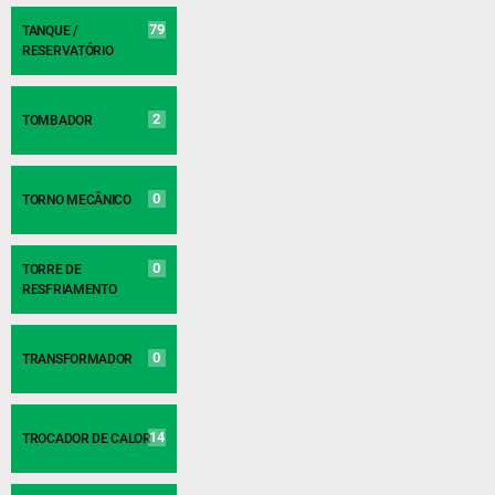
79
TANQUE /
RESERVATÓRIO
2
TOMBADOR
0
TORNO MECÂNICO
0
TORRE DE
RESFRIAMENTO
0
TRANSFORMADOR
14
TROCADOR DE CALOR