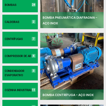
24
BOMBAS
BOMBA PNEUMÁTICA DIAFRAGMA –
2
CALDEIRAS
AÇO INOX
7
CENTRÍFUGAS
4
COMPRESSOR DE AR
3
CONDENSADOR
EVAPORATIVO
11
COZINHA INDUSTRIAL
BOMBA CENTRÍFUGA – AÇO INOX