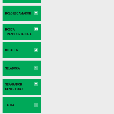
2
ROLO ESCAMADOR
13
ROSCA
TRANSPORTADORA
3
SECADOR
1
SELADORA
2
SEPARADOR
CENTRÍFUGO
1
TALHA