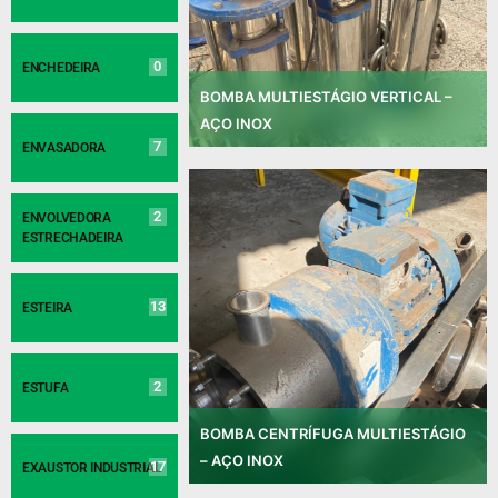
0
ENCHEDEIRA
BOMBA MULTIESTÁGIO VERTICAL –
AÇO INOX
7
ENVASADORA
2
ENVOLVEDORA
ESTRECHADEIRA
13
ESTEIRA
2
ESTUFA
BOMBA CENTRÍFUGA MULTIESTÁGIO
– AÇO INOX
17
EXAUSTOR INDUSTRIAL