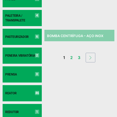
4
PALETEIRA /
TRANSPALETE
BOMBA CENTRÍFUGA – AÇO INOX
6
PASTEURIZADOR
2
PENEIRA VIBRATÓRIA
1
2
3
0
PRENSA
46
REATOR
1
REDUTOR