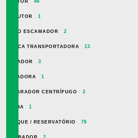
REATOR
46
REDUTOR
1
ROLO ESCAMADOR
2
ROSCA TRANSPORTADORA
13
SECADOR
3
SELADORA
1
SEPARADOR CENTRÍFUGO
2
TALHA
1
TANQUE / RESERVATÓRIO
79
TOMBADOR
2