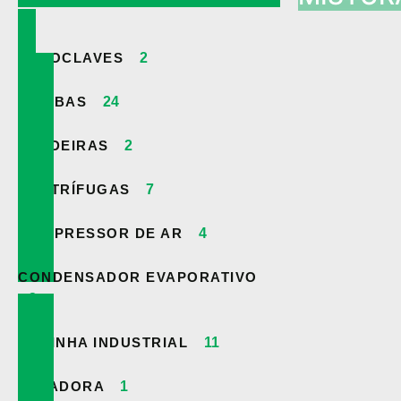
AUTOCLAVES
2
BOMBAS
24
CALDEIRAS
2
CENTRÍFUGAS
7
COMPRESSOR DE AR
4
CONDENSADOR EVAPORATIVO
3
COZINHA INDUSTRIAL
11
DATADORA
1