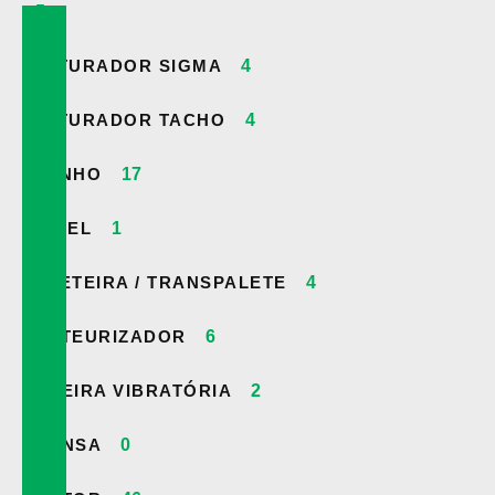
5
MISTURADOR SIGMA
4
MISTURADOR TACHO
4
MOINHO
17
PAINEL
1
PALETEIRA / TRANSPALETE
4
PASTEURIZADOR
6
PENEIRA VIBRATÓRIA
2
PRENSA
0