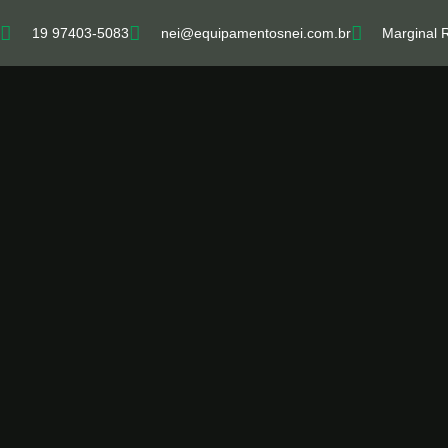
19 97403-5083
nei@equipamentosnei.com.br
Marginal 