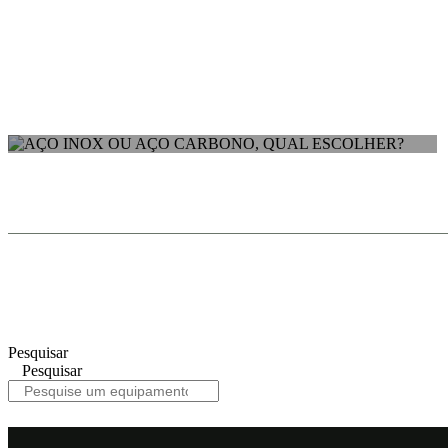
ARTIGOS
METAIS E AÇOS
AÇO INOX OU AÇO CARBONO, QUAL
ESCOLHER?
O equipamento que você procura está a
Pesquisar
Pesquisar