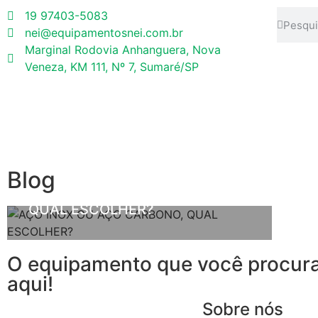
19 97403-5083
nei@equipamentosnei.com.br
Marginal Rodovia Anhanguera, Nova
Veneza, KM 111, Nº 7, Sumaré/SP
ARTIGOS
METAIS E AÇOS
Blog
AÇO INOX OU AÇO CARBONO,
QUAL ESCOLHER?
O equipamento que você procura
aqui!
Sobre nós