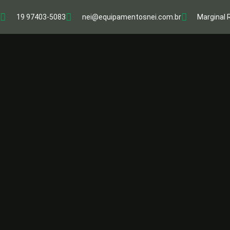
19 97403-5083
nei@equipamentosnei.com.br
Marginal 