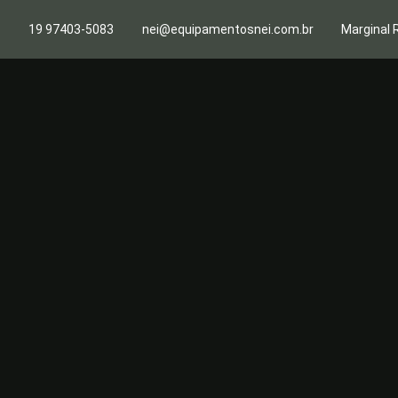
19 97403-5083
nei@equipamentosnei.com.br
Marginal 