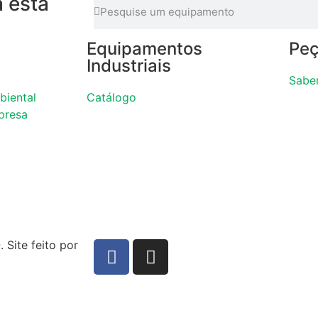
 está
Equipamentos
Peç
Industriais
Sabe
biental
Catálogo
presa
Site feito por