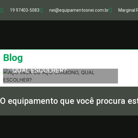
19 97403-5083
nei@equipamentosnei.com.br
Marginal 
ARTIGOS
METAIS E AÇOS
Blog
AÇO INOX OU AÇO CARBONO,
QUAL ESCOLHER?
O equipamento que você procura est