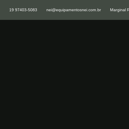
19 97403-5083
nei@equipamentosnei.com.br
Marginal 