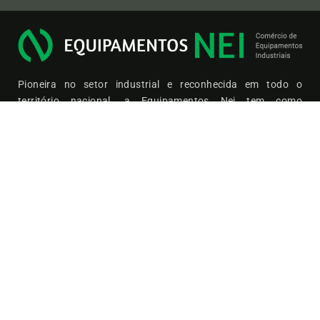
Pioneira no setor industrial e reconhecida em todo o
território nacional, a Equipamentos Nei tem como
compromisso oferecer a qualidade e a durabilidade do aço
inox, aliadas ao excelente custo-benefício proporcionado
pelos equipamentos usados.
Sobre nós
Equipamentos Industriais
Nossa História
Catálogo
Responsabilidade Ambiental
Dependências da Empresa
Peças Industriais
Saber Mais