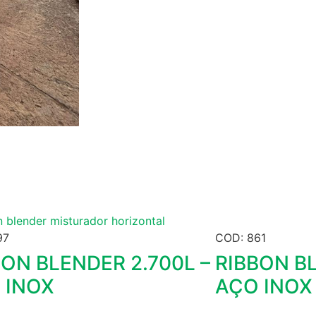
97
COD: 861
BON BLENDER 2.700L –
RIBBON BL
 INOX
AÇO INOX