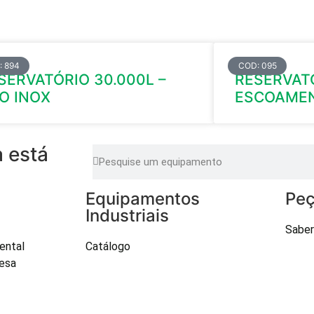
: 894
COD: 095
SERVATÓRIO 30.000L –
RESERVAT
O INOX
ESCOAMEN
 está
Equipamentos
Peç
Industriais
Saber
ental
Catálogo
esa