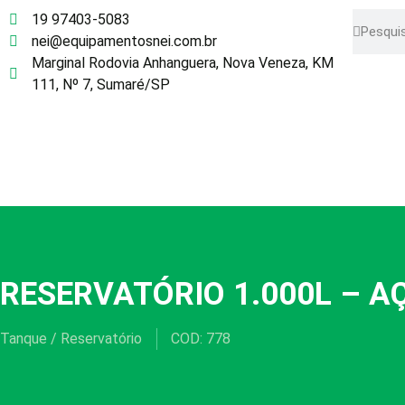
19 97403-5083
nei@equipamentosnei.com.br
Marginal Rodovia Anhanguera, Nova Veneza, KM
111, Nº 7, Sumaré/SP
RESERVATÓRIO 1.000L – A
Tanque / Reservatório
COD: 778